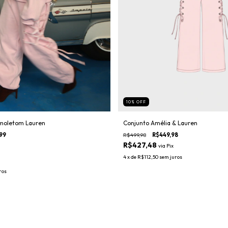
10
%
OFF
 moletom Lauren
Conjunto Amélia & Lauren
99
R$499,98
R$449,98
R$427,48
via
Pix
4
x de
R$112,50
sem juros
ros