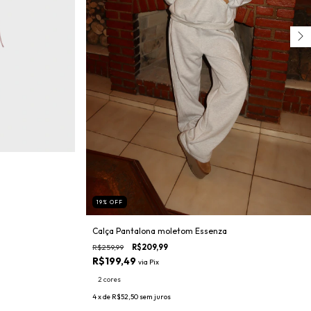
19
%
OFF
Calça Pantalona moletom Essenza
R$259,99
R$209,99
R$199,49
via
Pix
2 cores
4
x de
R$52,50
sem juros