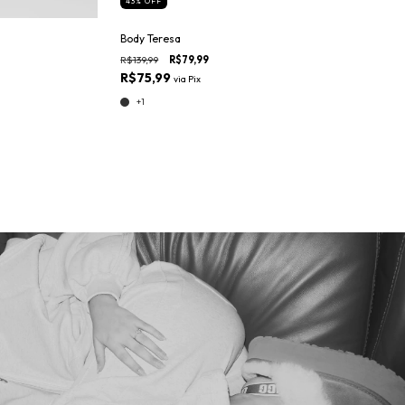
43
%
OFF
Body Teresa
R$139,99
R$79,99
R$75,99
via
Pix
+1