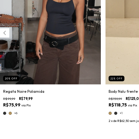
20
%
OFF
22
%
OFF
Regata Noire Poliamida
Body Nalu frente
R$99,99
R$79,99
R$159,99
R$125,
R$75,99
R$118,75
via
Pix
via
Pix
+6
+1
2
x de
R$62,50
sem ju