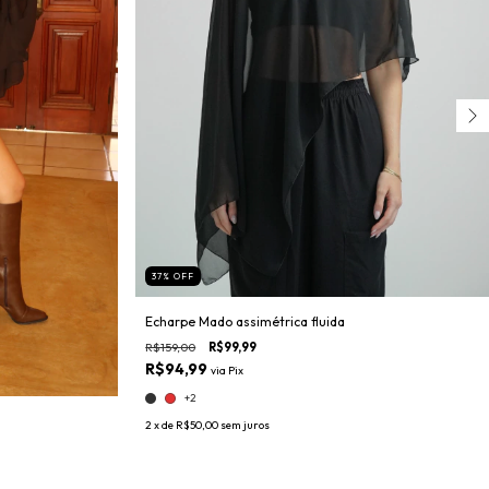
37
%
OFF
Echarpe Mado assimétrica fluida
R$159,00
R$99,99
R$94,99
via
Pix
+2
2
x de
R$50,00
sem juros