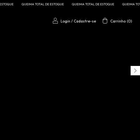
DE ESTOQUE
QUEIMA TOTAL DE ESTOQUE
QUEIMA TOTAL DE ESTOQUE
QUEIMA 
Login
/
Cadastre-se
Carrinho
(
0
)