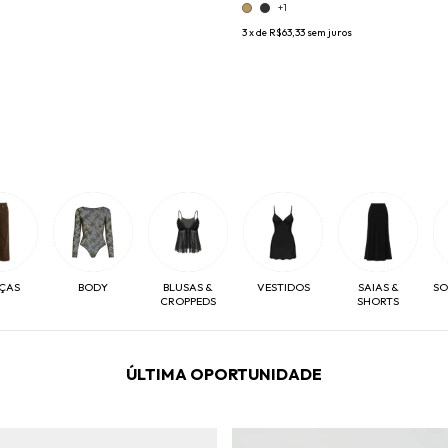
+1
3
x de
R$63,33
sem juros
ÇAS
BODY
BLUSAS &
VESTIDOS
SAIAS &
SO
CROPPEDS
SHORTS
ÚLTIMA OPORTUNIDADE