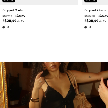
70
%
OFF
60
%
OFF
Cropped Greta
Cropped Ribana
R$99,99
R$29,99
R$75,00
R$29,9
R$28,49
R$28,49
via
Pix
via
Pix
+1
+1