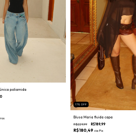
 única poliamida
00
17
%
OFF
Blusa Maria fluida capa
ros
R$229,99
R$189,99
R$180,49
via
Pix