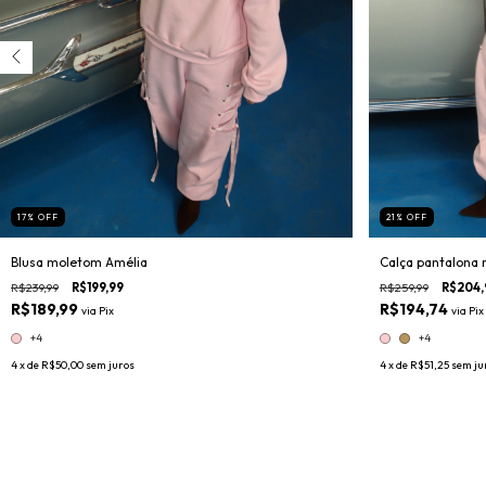
17
%
OFF
21
%
OFF
Blusa moletom Amélia
Calça pantalona
R$239,99
R$199,99
R$259,99
R$204,
R$189,99
R$194,74
via
Pix
via
Pix
+4
+4
4
x de
R$50,00
sem juros
4
x de
R$51,25
sem ju