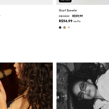
70
%
OFF
Short Bonete
9
R$199,99
R$59,99
R$56,99
via
Pix
+1