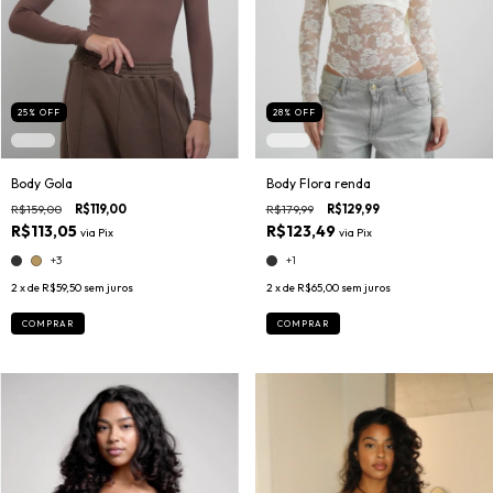
25
%
OFF
28
%
OFF
Body Gola
Body Flora renda
R$159,00
R$119,00
R$179,99
R$129,99
R$113,05
R$123,49
via
Pix
via
Pix
+3
+1
2
x de
R$59,50
sem juros
2
x de
R$65,00
sem juros
COMPRAR
COMPRAR