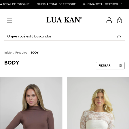
DE ESTOQUE
QUEIMA TOTAL DE ESTOQUE
QUEIMA TOTAL DE ESTOQUE
QUEIMA 
0
Início
.
Produtos
.
BODY
BODY
FILTRAR