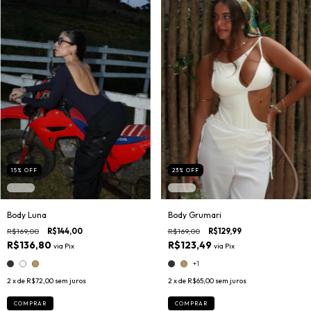
15
%
OFF
23
%
OFF
Body Luna
Body Grumari
R$169,00
R$144,00
R$169,00
R$129,99
R$136,80
R$123,49
via
Pix
via
Pix
+1
2
x de
R$72,00
sem juros
2
x de
R$65,00
sem juros
COMPRAR
COMPRAR