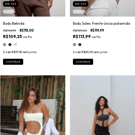
23
%
OFF
25
%
OFF
Body Belinda
Body Soleu frente única poliamida
R$149,99
R$115,00
R$159,00
R$119,99
R$109,25
R$113,99
via
Pix
via
Pix
+1
2
x de
R$57,50
sem juros
2
x de
R$60,00
sem juros
COMPRAR
COMPRAR